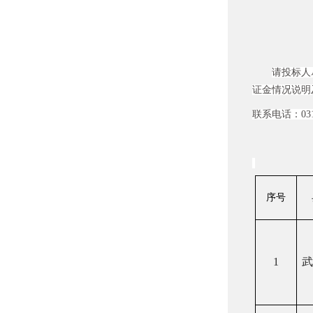
请
投
标人
证金情况说明
联系电话：
03
序号
1
武