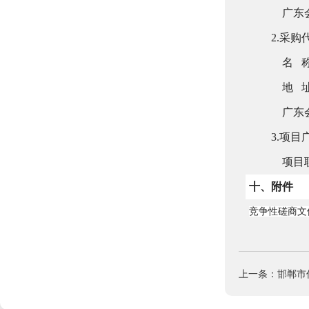
广东
2.采
名
地
广东
3.项
项目
十、附件
竞争性磋商文
上一条：邯郸市