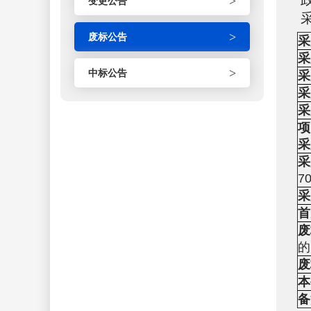
>
变更公告
采
>
废标公告
采
采
>
中标公告
采
采
采
项
采
采
7
采
首
废
的
废
本
备