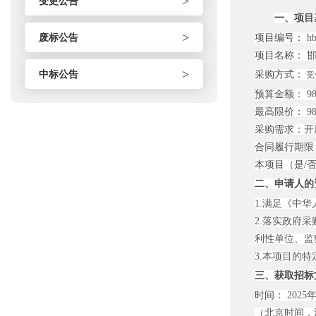
>
变更公告
一、项目
>
废标公告
项目编号：
hb
项目名称：
邯
>
中标公告
采购方式：
竞
预算金额：
98
最高限价：
98
采购需求：
开
合同履行期限
本项目（是/
二、申请人的
1.满足《中
2.落实政府
利性单位、监
3.本项目的
三、获取招标
时间：
2025年
（北京时间，