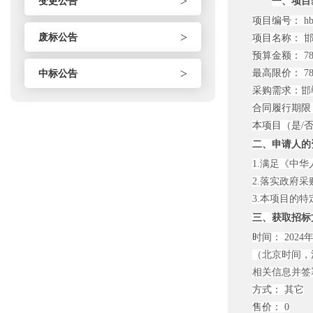
>
变更公告
一、项目
项目编号：
hb
>
废标公告
项目名称：
邯
预算金额：
78
>
中标公告
最高限价：
78
采购需求：
邯
合同履行期限
本项目（是/
二、申请人的
1.满足《中
2.落实政府
3.本项目的
三、获取招标
时间：
2024年
（北京时间，
相关信息并签署
方式：
其它
售价：
0