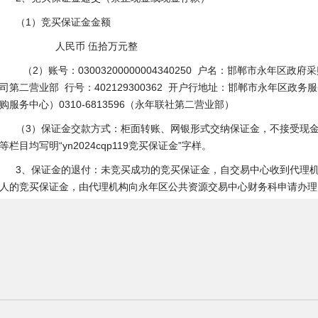
（
1
）竞买保证金金额
人民币
伍拾万元整
（2）账号：03003200000004340250 户名：邯郸市永年
司第二营业部 行号：402129300362 开户行地址：邯郸市永年区政务服务
购服务中心）0310-6813596（永年联社第二营业部）
（3
）保证金交款方式：柜面转账、网银形式交纳保证金，不接受现
等栏目均写明
“
yn2024cq
p119
竞买保证金
”字样。
3、保证金的退付：未竞买成功的竞买保证金，自交易中心收到代理
人的竞买保证金，由代理机构向永年区公共资源交易中心财务科申请办理