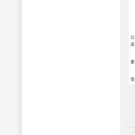
公
采
要
受