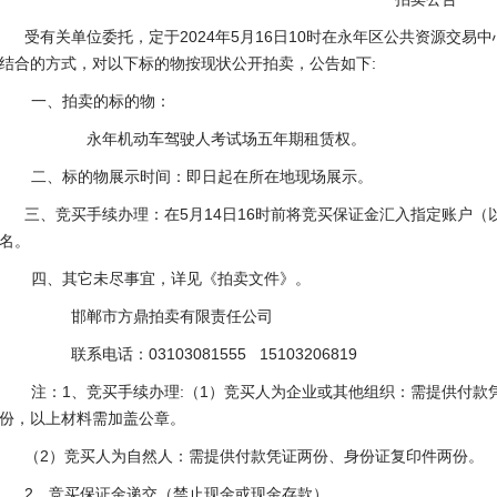
受有关单位委托，定于
2024
年
5
月
16
日
10
时在永年区公共资源交易中
结合的方式
，对以下标的物按现状公开拍卖，公告如下
:
一、拍卖的标的物：
永年机动车驾驶人考试场五年期租赁权。
二、标的物展示时间：即日起在所在地现场展示。
三、竞买手续办理：在
5
月
14
日
16
时前将竞买保证金汇入指定账户（
名。
四、其它未尽事宜，详见《拍卖文件》。
邯郸市方鼎拍卖有限责任公司
联系电话：
03103081555 15103206819
注：
1
、
竞买手续办理
:
（
1
）竞买
人为企业或其他组织：需提供付款
份，以上材料需加盖公章。
（
2
）竞买人为自然人
：需提供付款凭证两份、身份证复印件两份。
2
、竞买保证金递交（禁止现金或现金存款）