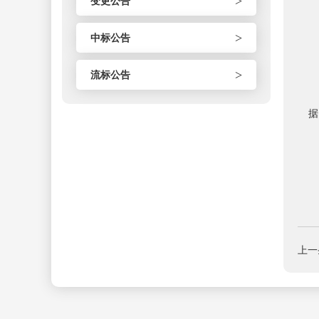
>
变更公告
受
>
中标公告
凡
广
>
流标公告
本
据
2
上一