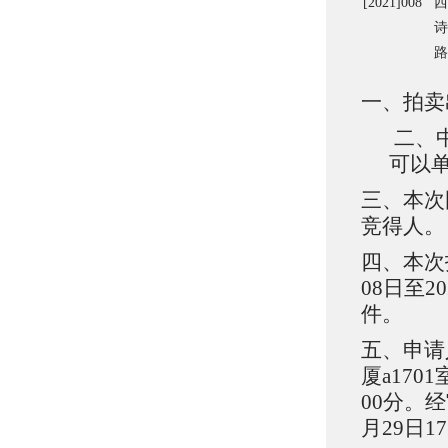
[2021]008
西
诗
路
一、拍卖
二、
可以
三、本次
竞得人。
四、本次
08日至2
件。
五、申请人
厦a17
00分。
月29日