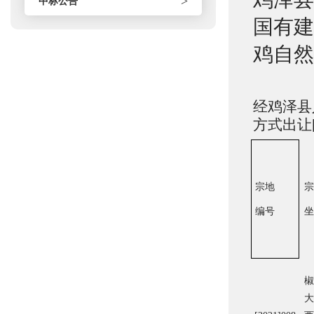
>
中标公告
国有建
鸡自然和
经鸡泽县
方式出让
宗地
宗
编号
坐
椒
大