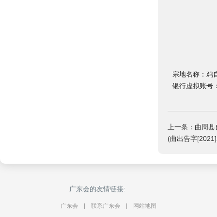
邯
2
宗地名称：鸡自然
银行虚拟账号：n
上一条：曲周县
(曲出告字[2021]
广东会的友情链接:
广东会
|
联系广东会
|
网站地图