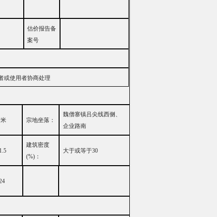
估价报告备
案号
者或使用者协商处理
魏僧寨镇吕尖线西侧、
方米
宗地坐落：
企业路南
建筑密度
1.5
大
于或等于
30
(%)
：
24