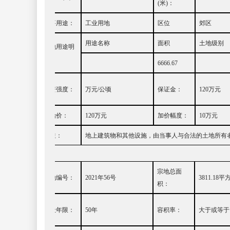
(
米
)
：
主要用途
：
工业用地
区位
郊区
用途名称
面积
土地级别
土地用途明
细：
6666.67
投资强度：
万元
/
公顷
保证金：
120
万元
起始价：
120
万元
加价幅度：
10
万元
备注：
地上建筑物和其他设施，由当事人与合法的土地所有
宗地总面
宗地编号：
20
21
年
56
号
3811.18
平
积：
出让年限：
50
年
容积率：
大于或等于