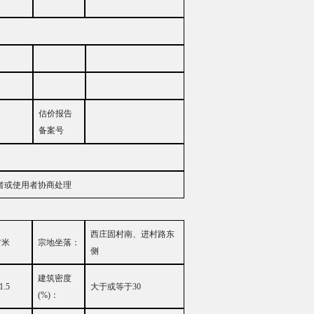
估价报告
备案号
者或使用者协商处理
西庄固村南、进村路东
方米
宗地坐落：
侧
建筑密度
1.5
大
于或等于
30
(%)
：