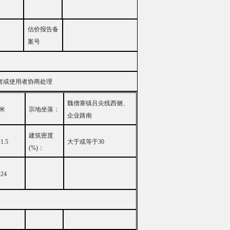
估价报告备
案号
者或使用者协商处理
魏僧寨镇吕尖线西侧、
米
宗地坐落：
企业路南
建筑密度
于
1.5
大
于或等于
30
(%)
：
于
24