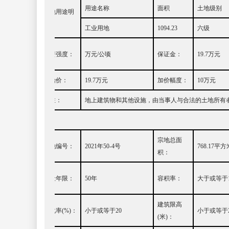
用途名称
面积
土地级别
土地用途明
细：
工业用地
1094.23
六
级
投资强度：
万元
/
公顷
保证金：
19.7
万元
起始价：
19.7
万元
加价幅度：
10
万元
备注：
地上建筑物和其他设施，由当事人与合法的土地所有
宗地总面
宗地编号：
20
21
年
50-4
号
768.17
平方
积：
出让年限：
50
年
容积率：
大于或等于
建筑限高
绿化率
(%)
：
小
于或等于
20
小
于或等于
(
米
)
：