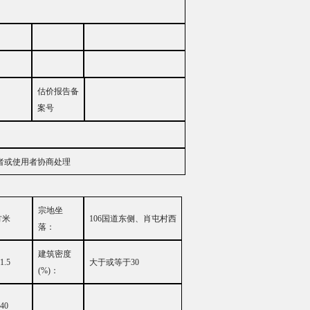
估价报告备
案号
者或使用者协商处理
宗地坐
方米
106
国道东侧、肖屯村西
落：
建筑密度
1.5
大
于或等于
30
(%)
：
40