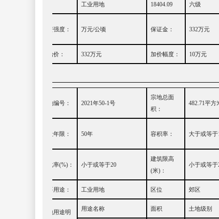
细：
工业用地
18404.09
六
级
投资强度：
万元
/
公顷
保证金：
332
万元
起始价：
332
万元
加价幅度：
10
万元
宗地总面
宗地编号：
20
21
年
50-1
号
482.71
平方
积：
出让年限：
50
年
容积率：
大
于或等于
建筑限高
绿化率
(%)
：
小
于或等于
20
小于或等于
(
米
)
：
主要用途
：
工业用地
区位
郊区
用途名称
面积
土地级别
土地用途明