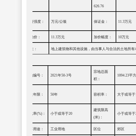
细：
626.76
投资强度：
万元
/
公顷
保证金：
11.3
万元
起始价：
11.3
万元
加价幅度：
10
万元
备注：
地上建筑物和其他设施，由当事人与合法的土地所有
宗地总面
宗地编号：
20
21
年
50-3
号
1094.23
平
积：
出让年限：
50
年
容积率：
大于或等于
建筑限高
绿化率
(%)
：
小
于或等于
20
小
于或等于
(
米
)
：
主要用途
：
工业用地
区位
郊区