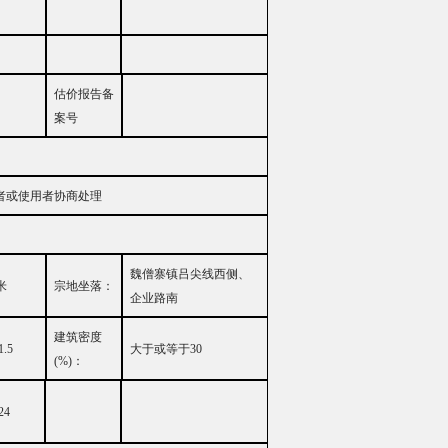
估价报告备
案号
者或使用者协商处理
魏僧寨镇吕尖线西侧、
米
宗地坐落：
企业路南
建筑密度
1.5
大
于或等于
30
(%)
：
24