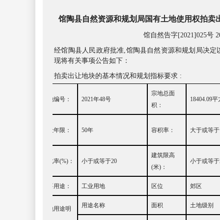
馆陶县自然资源和规划局国有土地使用权拍卖
馆自然告字
[2021]025号 2
经馆陶县人民政府批准
,馆陶县自然资源和规划局决定
权。现将有关事项公告如下：
一、拍卖出让地块的基本情况和规划指标要求
:
宗地总面
宗地编号：
20
21
年
48
号
18404.09
平
积：
出让年限：
50
年
容积率：
大于或等于
建筑限高
绿化率
(%)
：
小
于或等于
20
小于或等于
(
米
)
：
主要用途：
工业用地
区位
郊区
用途名称
面积
土地级别
土地用途明