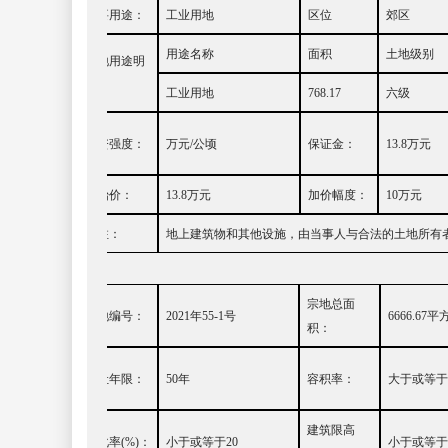
主要用途
：
工业用地
区位
郊区
用途名称
面积
土地级别
土地用途明
细：
工业用地
768.17
六
级
投资强度：
万元
/
公顷
保证金：
13.8
万元
起始价：
13.8
万元
加价幅度：
10
万元
备注：
地上建筑物和其他设施，由当事人与合法的土地所有
宗地总面
宗地编号：
20
21
年
55-1
号
6666.67
平
积：
出让年限：
50
年
容积率：
大于或等于
建筑限高
绿化率
(%)
：
小
于或等于
20
小于或等于