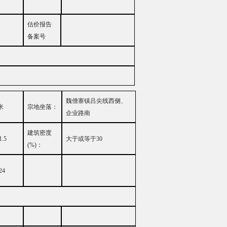
估价报告
备案号
魏僧寨镇吕尖线西侧、
米
宗地坐落：
企业路南
建筑密度
1.5
大
于或等于
30
(%)
：
24