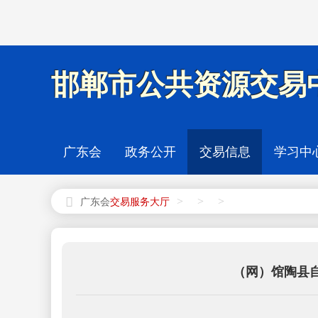
邯郸市公共资源交易中
广东会
政务公开
交易信息
学习中
>
>
>
广东会
（网）馆陶县自