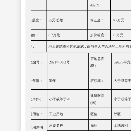
细：
482.71
投资强度：
万元
/
公顷
保证金：
8.7
万元
起始价：
8.7
万元
加价幅度：
10
万元
备注：
地上建筑物和其他设施，由当事人与合法的土地所有
宗地总面
宗地编号：
20
21
年
50-2
号
626.76
平方
积：
出让年限：
50
年
容积率：
大于或等
建筑限高
绿化率
(%)
：
小
于或等于
20
小于或等
(
米
)
：
主要用途
：
工业用地
区位
郊区
用途名称
面积
土地级别
土地用途明