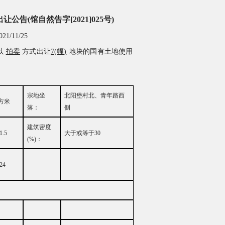
出让公告
(馆自然告字[2021]025号)
021/11/25
以
拍卖
方式出让
7(幅)
地块的国有土地使用
宗地坐
北阳堡村北、青年路西
方米
落：
侧
建筑密度
1.5
大
于或等于
30
(%)
：
24