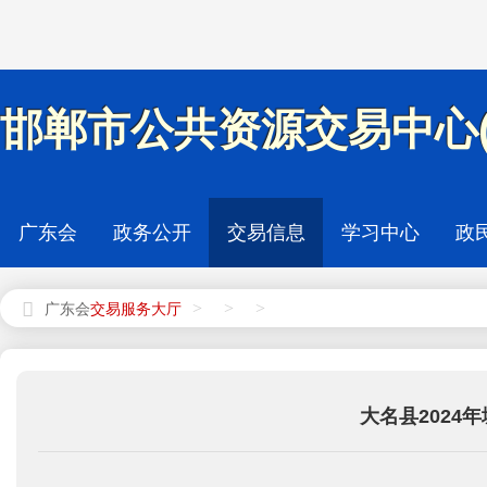
邯郸市公共资源交易中心(
广东会
政务公开
交易信息
学习中心
政
>
>
>
广东会
大名县2024