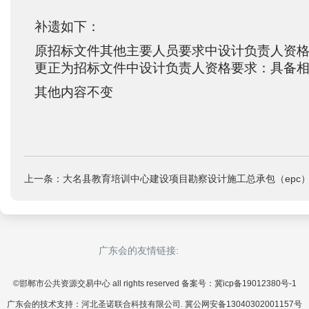
补遗如下：
原招标文件其
他主要人员要求
中
设计负责人资
更正为招标文件中
设计负责人资格要求
：具备
其他内容不变
上一条：大名县教育培训中心建设项目勘察设计施工总承包（epc
广东会的友情链接:
©邯郸市公共资源交易中心 all rights reserved 备案号：冀icp备19012380号-1
广东会的技术支持：河北圣诺联合科技有限公司. 冀公网安备13040302001157号