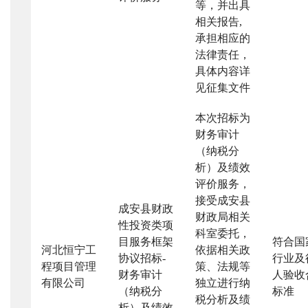
等，并出具
相关报告
,
承担相应的
法律责任，
具体内容详
见征集文件
本次招标为
财务审计
（纳税分
析）及绩效
评价服务，
接受成安县
成安县财政
财政局相关
性投资类项
科室委托，
目服务框架
符合国
河北恒宁工
依据相关政
协议招标
-
行业及
程项目管理
策、法规等
财务审计
人验收
有限公司
独立进行纳
（纳税分
标准
税分析及绩
析）及绩效