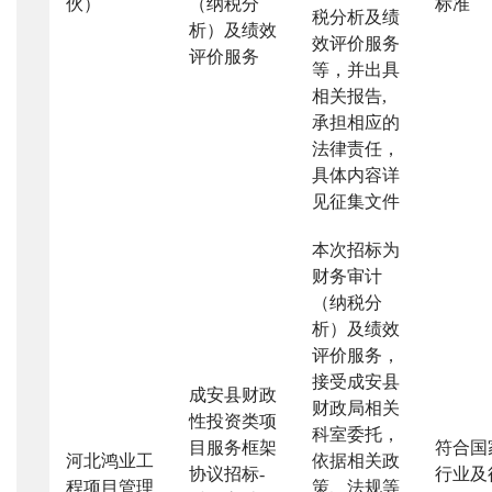
伙）
（纳税分
标准
税分析及绩
析）及绩效
效评价服务
评价服务
等，并出具
相关报告
,
承担相应的
法律责任，
具体内容详
见征集文件
本次招标为
财务审计
（纳税分
析）及绩效
评价服务，
接受成安县
成安县财政
财政局相关
性投资类项
科室委托，
目服务框架
符合国
河北鸿业工
依据相关政
协议招标
-
行业及
程项目管理
策、法规等