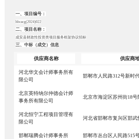
一、项目编号：
hbcacg(2024)022
二、项目名称：
成安县财政性投资类项目服务框架协议招标
三、中标（成交）信息
供应商名称
供应商
河北华文会计师事务所有
邯郸市人民路
312号新时
限公司
北京英特纳尔仲德会计师
北京市海淀区苏州街
18号
事务所有限公司
河北恒宁工程项目管理有
河北省邯郸市复兴区邯武
限公司
邯郸瑞腾会计师事务所
邯郸市丛台区人民路
51