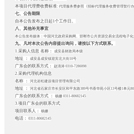
本项目代理费收费标准
:
代理服务费参照《招标代理服务收费管理暂行办法》
七、公告期限
自本公告发布之日起
1个工作日。
八、其他补充事宜
本公告发布媒体：中国河北政府采购网、邯郸市公共资源交易全流程电子化
九、凡对本次公告内容提出询问，请按以下方式联系。
1.采购人信息 名称：
成安县财政局本级
地址
：
成安县成安镇迎宾北大街
10号
广东会的联系方式：
赵清涛
0310-7286098
2.采购代理机构信息
名称
：
河北岩松建设项目管理有限公司
地址
：
河北省石家庄市长安区和平东路
389号书香华苑小区13号楼1单元80
广东会的联系方式
：
杨姗
0311-80682145
3.项目广东会的联系方式
项目联系人：
杨姗
电话：
0311-80682145