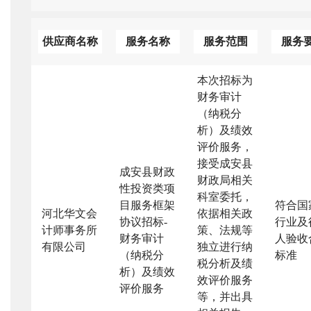
供应商名称
服务名称
服务范围
服务
本次招标为
财务审计
（纳税分
析）及绩效
评价服务，
接受成安县
成安县财政
财政局相关
性投资类项
科室委托，
目服务框架
符合国
河北华文会
依据相关政
协议招标
-
行业及
计师事务所
策、法规等
财务审计
人验收
有限公司
独立进行纳
（纳税分
标准
税分析及绩
析）及绩效
效评价服务
评价服务
等，并出具