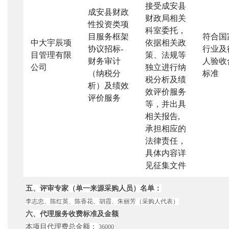
接受成安县
成安县财政
财政局相关
性投资类项
科室委托，
目服务框架
符合国
中大宇辰项
依据相关政
协议招标
-
行业及
目管理有限
策、法规等
财务审计
人验收
公司
独立进行纳
（纳税分
标准
税分析及绩
析）及绩效
效评价服务
评价服务
等，并出具
相关报告
,
承担相应的
法律责任，
具体内容详
见征集文件
五、评审专家（单一来源采购人员）名单：
李志忠、陈红英、陈香花、胡霞、朱丽芳（采购人代表）
六、代理服务收费标准及金额
本项目代理费总金额：
36000