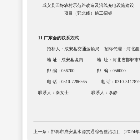
成安县四好农村示范路改造及沿线充电设施建设
项目（郭北线）施工招标
11.
广东会的联系方式
招标人：
成安
县交通运输局
招标代理：
河北鑫
地
址：
成安县境内
地
址：
河北省邯郸市
邮
编：
056700
邮
编：
05600
0
电
话：
0310-7286565
电
话：
0310-311787
联系人：
秦女士
联系人：
李静
上一条：邯郸市成安县水源贯通综合整治项目（2024