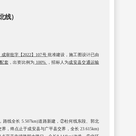
北线）
成审批字【
2022】107号
批准
建设
，施工图设计已由
配套
，
出资比例为
100%
，
招标人为
成安
县交通运输
路线全长 5.507km)道路新建，②杜何线东段、郭北
终点止于成安县与广平县交界，全长 23.615km)