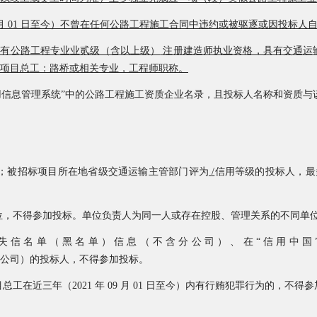
月
0
1 日至今
）不曾在任何公路工程施工合同中违约或被驱逐或因投标人
具有公路工程专业业贰级（含以上级）
注册建造师执业资格，具有交通运
；项目总工：路桥或相关专业，工程师职称。
用信息管理系统
”
中的公路工程施工资质企业名录，且投标人名称和资质与
；被招标项目所在地省级交通运输主管部门评为
/
信用等级的投标人，最
位，不得参加投标。单位负责人为同一人或存在控股、管理关系的不同单
信 名 单 （ 黑 名 单 ） 信 息 （ 不 含 分 公 司 ） 、 在 “ 信 用
分公司）的投标人，不得参加投标。
工在近三年（2021 年 09 月 01 日至今）内有行贿犯罪行为的，不得