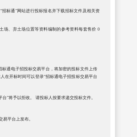
录
“
招标通
”网站
进行投标报名并下载招标文件及相关资
取土场、弃土场位置等资料编制的参考资料每套售价 0
时间前通过招标通电子招投标交易平台，将加密的投标文件上传
人在开标时间可以登录“招标通电子招投标交易平台
平台”将予以拒收。 请投标人按要求递交投标文件。
交易平台
上发
布。