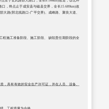
至于玄武路邯大路口，全长8.144km)改造，
⑤北环
，终点止于成安县与磁县交界，全长15.689km)改
(邯大路(郭北线路口-广平交界)、成峰路、聚良大道、
工程施工准备阶段、施工阶段、
缺陷责任期阶段的全
资质，具有有效的安全生产许可证，并在人员、设备、
绩，工程质量为合格
。