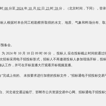
时
00
分至
202
4
年
10
月
02
日
23
时
59
分，（北京时间，下同），登
0 元，招标人根据对本合同工程勘察所取得的水文、地质、气象和料场分布、
标预备会。
2024 年 10 月 18 日 09 时 00 分 ， 投标人 应在投标截止
次招标采用电子招投标形式，招标人不再邀请投标人参加现场开标，投标
标文件解密、确认工作，并可在开标直播大厅观看开标视频直播。
台”完成上传的、 未按要求进行加密的投标文件，“招标通电子招投标交易
台、河北
省交通运输厅
、邯郸市公共资源交易中心网
、招标通电子招投标