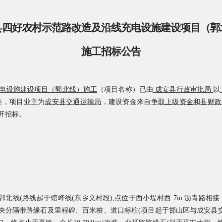
县四好农村示范路改造及沿线充电设施建设项目（郭
施工
招标
公告
电设施建设项目（郭北线）施工
（项目名称）
已由
成安县行政审批局
以
准
，
项目业主为
成安
县交通运输局
，建设资金来自
争取上级资金和县财政
开招标。
郭北线(路线起于馆峰线(东乡义村段),点位于西小堤村西 7m 沥青路相接，
分隔带路缘石及里程碑、百米桩、道口标柱(项目起于邯山区与成安县交界，