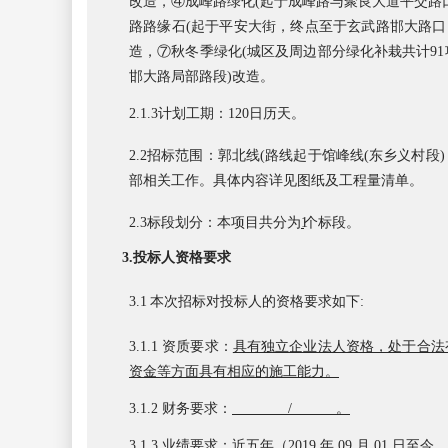
改造，④成峰路绿化(起于成峰路与聚良大道平交路口，
路路缘石(起于平安大街，终点至于玄武路邯大路口，全
造，⑦秋冬季绿化(城区及周边部分绿化补栽共计91项
邯大路局部路段)改造。
2.
1.
3
计划工期：
120日历天
。
2.
2
招标范围：
郭北线
(路线起于馆峰线(东乡义村段)
部相关工作。
具体内容详见图纸及工程量清单
。
2.3标段划分：
本项目共分为
1
个标段。
3.投标人资格要求
3.1
本次招标对投标人的资格要求如下
:
3.1.1
资质要求：
具有独立企业法人资格，处于合法
资金等方面具有相应的施工能力。
3.1.2
财务要求：
/
。
3.1.3 业绩要求：
近五年（
201
9
年
09
月
0
1 日至今
，