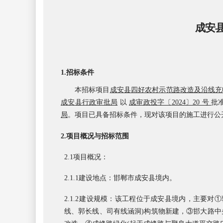
成安
1.招标条件
本招标项目
成安县四好农村示范路改造及沿线充
成安县行政审批局
以
成审政投字〔
2024〕20 号
批
局
。项目已具备招标条件，现对该项目的施工进行公
2.项目概况与招标范围
2.1项目概况：
2.1
.1
建设地点：邯郸市
成安
县境内。
2.
1.
2
建设规模：
该工程位于成安县境内，主要对
①
线、郭长线、司有线涵洞)构筑物新建，③邯大路中央