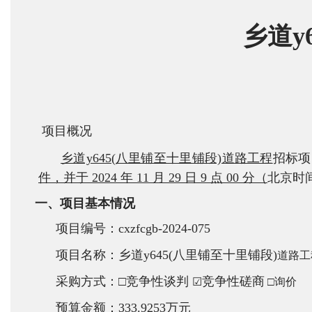
乡道y
项目概况
乡道y645(八里铺至十里铺段)道路工程
招标项
件，并于 2024 年 11 月 29 日 9 点 00 分（
北京时
一、项目基本情况
项目编号：cxzfcgb-2024-075
项目名称：
乡道y645(八里铺至十里铺段)
道路工
采购方式：□竞争性谈判
竞争性磋商
☑
□询价
预算金额：333.9253万元