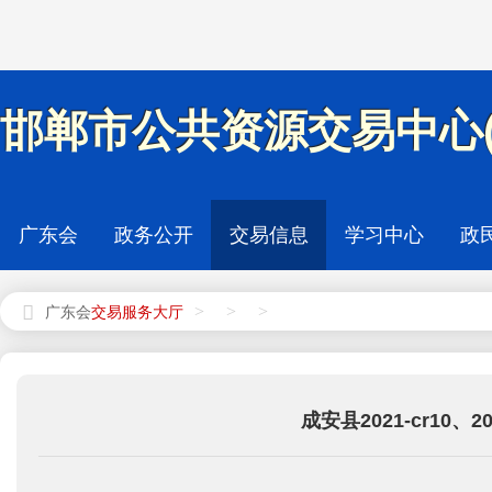
邯郸市公共资源交易中心(
广东会
政务公开
交易信息
学习中心
政
>
>
>
广东会
成安县2021-cr10、