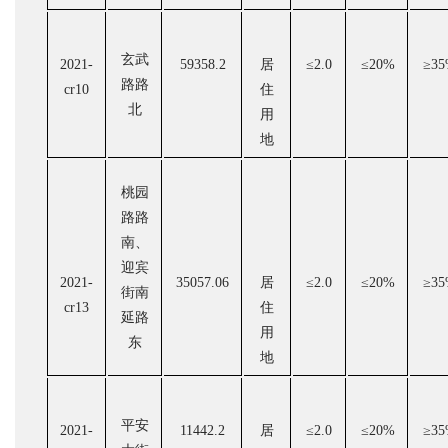
玄武
2021-
59358.2
居
≤
2.0
≤
20%
≥
35
路路
cr10
住
北
用
地
桃园
路路
南、
迎宾
2021-
35057.06
居
≤
2.0
≤
20%
≥
35
街南
cr13
住
延路
用
东
地
平安
2021-
11442.2
居
≤
2.0
≤
20%
≥
35