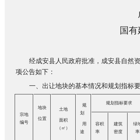
国有
经成安县人民政府批准，成安县自然
项公告如下：
一、出让地块的基本情况和规划指标
规划指标要求
规
地块
土地
划
宗地
位置
面积
编号
用
容积
建筑
绿
（㎡）
途
率
密度
率