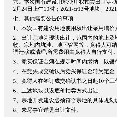
六、本次国有建设用地使用权拍卖出让活动在成
2月24日上午10时；2021-cr13号地块、20
七、其他需要公告的事项：
1
、本次国有建设用地使用权出让采用增价
2
、出让宗地为现状出让，范围内的地上及
物、宗地内坑洼、地下管网等，竞得人可
调迁移或清理,所需费用由竞得人自行支付
3
、竞买保证金须在规定时间内缴纳，以银
4
、在竞买成交确认后竞买保证金转为定金
5
、竞得人在签订成交确认书之日起10个
6
、上述地块以设底价拍卖方式出让。
7
、宗地开发建设必须符合宗地的具体规划
8
、未尽事宜详见出让文件。