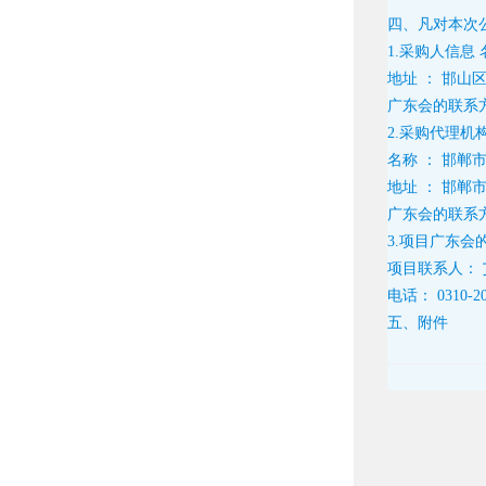
四、凡对本次
1.采购人信息
地址 ：
邯山区
广东会的联系
2.采购代理机
名称 ：
邯郸
地址 ：
邯郸
广东会的联系
3.项目广东会
项目联系人：
电话：
0310-2
五、附件