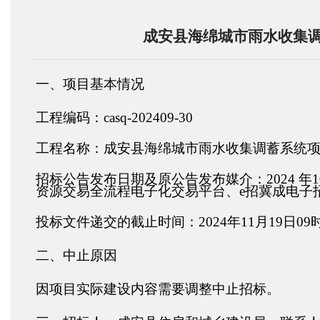
成安县海绵城市雨水收集
一、项目基本情况
工程编码：
casq-202409-30
工程名称：成安县海绵城市雨水收集调蓄系统
招标公告发布日期及原公告发布媒介：
2024
资源交易全流程电子化交易平台、e招冀成电子
投标文件递交的截止时间：
2024年11月
19
日
09
二、中止
原因
因项目
实际
建设内容
需要调整中止
招标
。