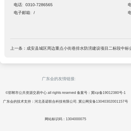
电话: 0310-7286565
电
电子邮箱: /
电
上一条：成安县城区周边重点小街巷排水防涝建设项目二标段中标
广东会的友情链接:
©邯郸市公共资源交易中心 all rights reserved 备案号：冀icp备19012380号-1
广东会的技术支持：河北圣诺联合科技有限公司. 冀公网安备13040302001157号
网站标识码：1304000075