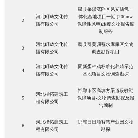
磁县采煤沉陷区风光储氢一
河北町畴文化传
体化基地项目一期
(200mw
2
播有限公司
保障性风电)压覆文物报告编
制服务
河北町畴文化传
魏县引黄调蓄水库库区文物
3
播有限公司
调查勘探项目
河北町畴文化传
固新蛋种鸡标准化养殖示范
4
播有限公司
基地项目文物调查勘探
邯郸市区高填方渠道段驻勤
河北楷拓建筑工
5
保障项目
-文物调查勘探及报
程有限公司
告编制
河北楷拓建筑工
邯郸日日顺智慧产业园文物
6
程有限公司
勘探