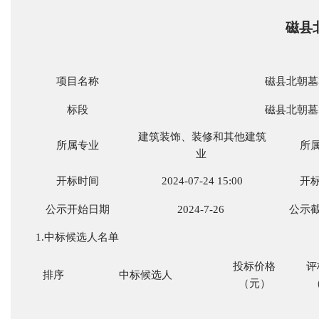
磁县
项目名称
磁县北朝墓
标段
磁县北朝墓
建筑装饰、装修和其他建筑
所属专业
所
业
开标时间
2024-07-24 15:00
开
公示开始日期
2024-7-26
公示
1.中标候选人名单
投标价格
评
排序
中标候选人
（元）