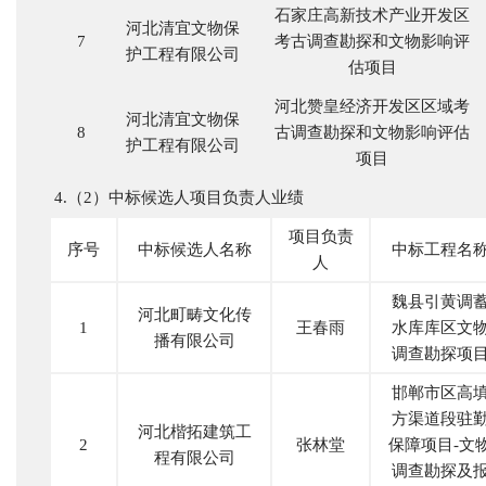
石家庄高新技术产业开发区
河北清宜文物保
7
考古调查勘探和文物影响评
护工程有限公司
估项目
河北赞皇经济开发区区域考
河北清宜文物保
8
古调查勘探和文物影响评估
护工程有限公司
项目
4.（2）中标候选人项目负责人业绩
项目负责
序号
中标候选人名称
中标工程名
人
魏县引黄调
河北町畴文化传
1
王春雨
水库库区文
播有限公司
调查勘探项
邯郸市区高
方渠道段驻
河北楷拓建筑工
2
张林堂
保障项目
-文
程有限公司
调查勘探及