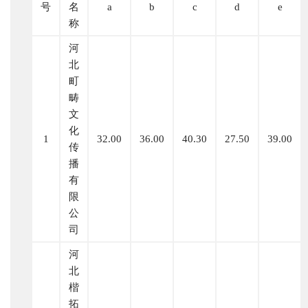
号
名
a
b
c
d
e
称
河
北
町
畴
文
化
1
32.00
36.00
40.30
27.50
39.00
传
播
有
限
公
司
河
北
楷
拓