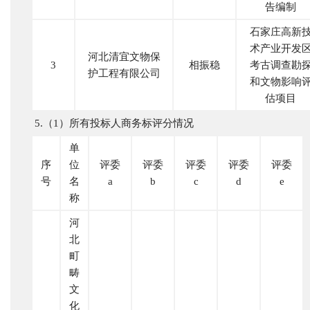
告编制
石家庄高新
术产业开发
河北清宜文物保
3
相振稳
考古调查勘
护工程有限公司
和文物影响
估项目
5.（1）所有投标人商务标评分情况
单
序
位
评委
评委
评委
评委
评委
号
名
a
b
c
d
e
称
河
北
町
畴
文
化