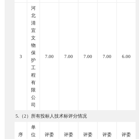
河
北
清
宜
文
物
保
3
7.00
7.00
7.00
7.00
6.00
护
工
程
有
限
公
司
5.（2）所有投标人技术标评分情况
单
序
位
评委
评委
评委
评委
评委