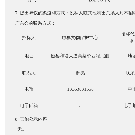
7.
提出异议的渠道和方式：投标人或其他利害关系人对本招
广东会的联系方式：
招标代
招标人
磁县文物保护中心
构
地址
磁县和谐大道高架桥西端北侧
地
联系人
郝亮
联系
电话
13363031556
电
电子邮箱
/
电子
8.
其他公示内容
无。