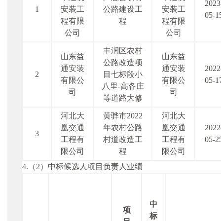
2023
1
安装工
公路建设工
安装工
05-1
程有限
程
程有限
公司
公司
丰润区农村
山东益
山东益
公路改造项
通安装
通安装
2022
2
目七标段小
有限公
有限公
05-1
八里
-高各庄
司
司
等道路大修
河北大
黄骅市
2022
河北大
凰交通
年农村公路
凰交通
2022
3
工程有
村道改造工
工程有
05-2
限公司
程
限公司
4.（2）中标候选人项目负责人业绩
中
项
标