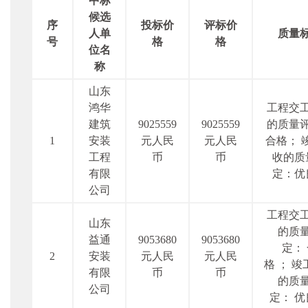
中标
候选
序
投标价
评标价
人单
质量
号
格
格
位名
称
山东
鸿华
工程交
建筑
9025559
9025559
的质量
1
安装
元人民
元人民
合格；
工程
币
币
收的质
有限
定：优
公司
工程交
山东
的质
益通
9053680
9053680
定：
2
安装
元人民
元人民
格 ； 
有限
币
币
的质
公司
定： 优