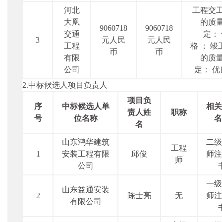
河北
工程交
大凰
的质
9060718
9060718
交通
定：
3
元人民
元人民
工程
格 ； 
币
币
有限
的质
公司
定： 优
2.中标候选人项目负责人
项目负
序
中标候选人单
相关
责人姓
职称
号
位名称
名
名
山东鸿华建筑
二级
工程
1
安装工程有限
邱俊
师注
师
公司
一级
山东益通安装
2
陈士亮
无
师注
有限公司