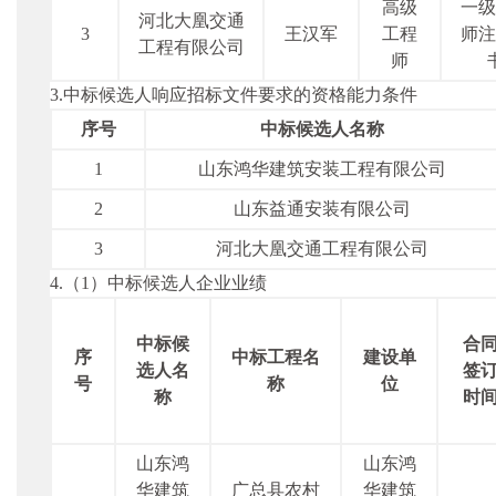
高级
一级
河北大凰交通
3
王汉军
工程
师注
工程有限公司
师
3.中标候选人响应招标文件要求的资格能力条件
序号
中标候选人名称
1
山东鸿华建筑安装工程有限公司
2
山东益通安装有限公司
3
河北大凰交通工程有限公司
4.（1）中标候选人企业业绩
中标候
合
序
中标工程名
建设单
选人名
签
号
称
位
称
时
山东鸿
山东鸿
华建筑
广总县农村
华建筑