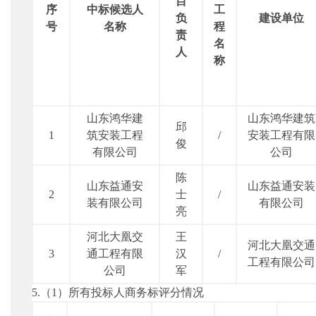
目
序
中标候选人
工
负
建设单位
号
名称
程
责
名
人
称
山东鸿华建
山东鸿华建筑
邱
1
筑安装工程
/
安装工程有限
俊
有限公司
公司
陈
山东益通安
山东益通安装
2
士
/
装有限公司
有限公司
亮
河北大凰交
王
河北大凰交通
3
通工程有限
汉
/
工程有限公司
公司
军
5.（1）所有投标人商务标评分情况