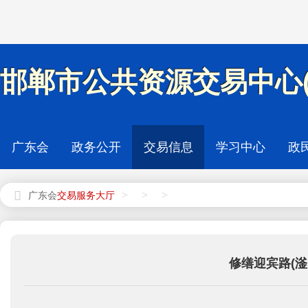
邯郸市公共资源交易中心(
广东会
政务公开
交易信息
学习中心
政
>
>
>
广东会
修缮迎宾路(滏