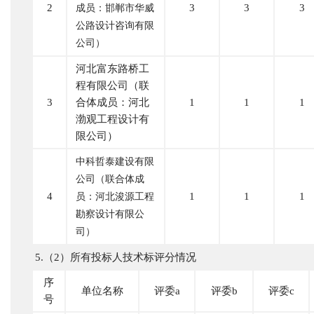
2
3
3
3
成员：邯郸市华威
公路设计咨询有限
公司）
河北富东路桥工
程有限公司（联
3
合体成员：河北
1
1
1
渤观工程设计有
限公司）
中科哲泰建设有限
公司（联合体成
4
1
1
1
员：河北浚源工程
勘察设计有限公
司）
5.（2）所有投标人技术标评分情况
序
单位名称
评委
a
评委
b
评委
c
号