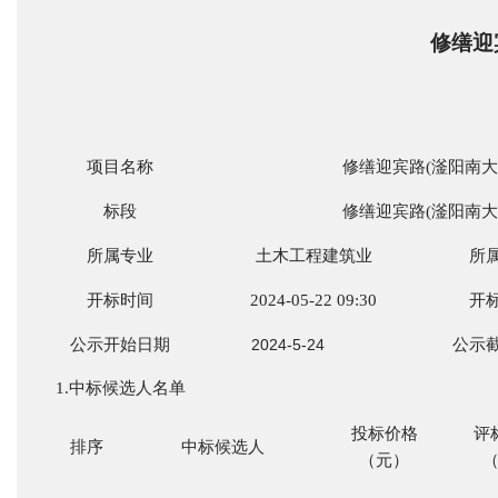
修缮迎
项目名称
修缮迎宾路
(滏阳南大
标段
修缮迎宾路
(滏阳南大
所属专业
土木工程建筑业
所
开标时间
2024-0
5
-
22
09
:
3
0
开
公示开始日期
2024-5-24
公示
1.中标候选人名单
投标价格
评
排序
中标候选人
（元）