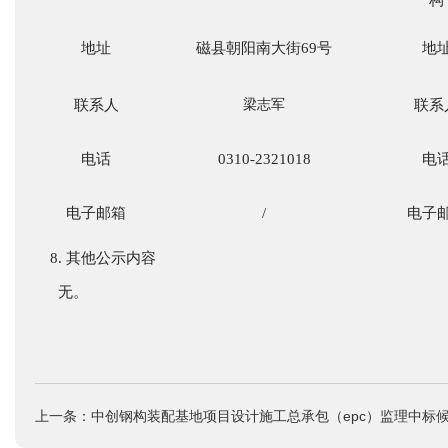
构
地址
磁县朝阳南大街
69号
地
联系人
梁志军
联系
电话
0310-2321018
电
电子邮箱
/
电子
8.
其他公示内容
无。
上一条：中创钢构装配基地项目设计施工总承包（epc）监理中标