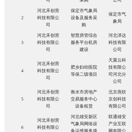
司
采购
公司
河北禾创营
保定市气象局
保定市气
2
科技有限公
设备及服务采
象局
司
购
河北禾创营
智慧房管综合
河北泽达
3
科技有限公
服务平台机房
科技有限
司
建设
公司
天翼云科
河北禾创营
肥乡妇幼医院
技有限公
4
科技有限公
等保二级项目
司河北分
司
公司
河北禾创营
衡水市房地产
北京燕软
5
科技有限公
交易服务中心
京创科技
司
设备租赁
有限公司
河北雄安新区
联通雄安
河北禾创营
气象局网络设
产业互联
6
科技有限公
备运维服务项
网有限公