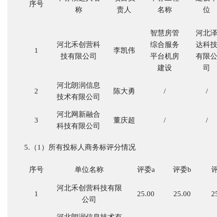
序号
称
责人
名称
位
智慧房管
河北
河北禾创营科
综合服务
达科
1
李凯伟
技有限公司
平台机房
有限
建设
司
河北朗润信息
2
陈大勇
/
/
技术有限公司
河北网新融合
3
董庆超
/
/
科技有限公司
5.（1）所有投标人商务标评分情况
序号
单位名称
评委
a
评委
b
河北禾创营科技有限
1
25.00
25.00
2
公司