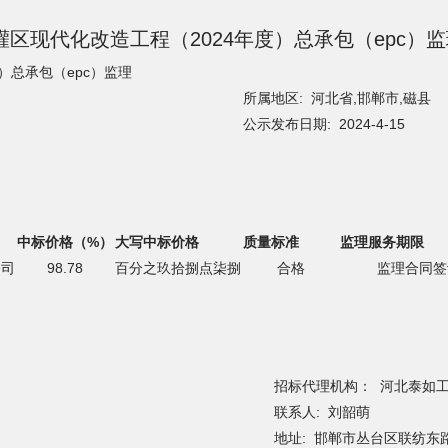
工程（2024年度）总承包（epc）监理
）总承包（epc）监理
所属地区: 河北省,邯郸市,磁县
公示发布日期: 2024-4-15
中标价格（%）
大写中标价格
质量标准
监理服务期限
公司
98.78
百分之玖拾捌点柒捌
合格
监理合同签
招标代理机构： 河北泰如
联系人: 刘韶萌
地址: 邯郸市丛台区联纺东