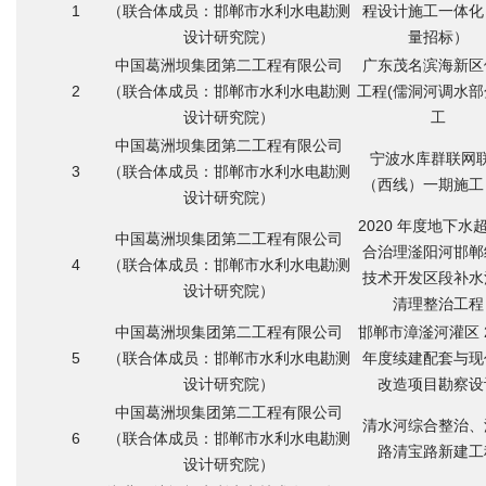
1
（联合体成员：邯郸市水利水电勘测
程设计施工一体化
设计研究院）
量招标）
中国葛洲坝集团第二工程有限公司
广东茂名滨海新区
2
（联合体成员：邯郸市水利水电勘测
工程(儒洞河调水部
设计研究院）
工
中国葛洲坝集团第二工程有限公司
宁波水库群联网
3
（联合体成员：邯郸市水利水电勘测
（西线）一期施工 i
设计研究院）
2020 年度地下水
中国葛洲坝集团第二工程有限公司
合治理滏阳河邯郸
4
（联合体成员：邯郸市水利水电勘测
技术开发区段补水
设计研究院）
清理整治工程
中国葛洲坝集团第二工程有限公司
邯郸市漳滏河灌区 2
5
（联合体成员：邯郸市水利水电勘测
年度续建配套与现
设计研究院）
改造项目勘察设
中国葛洲坝集团第二工程有限公司
清水河综合整治、
6
（联合体成员：邯郸市水利水电勘测
路清宝路新建工
设计研究院）