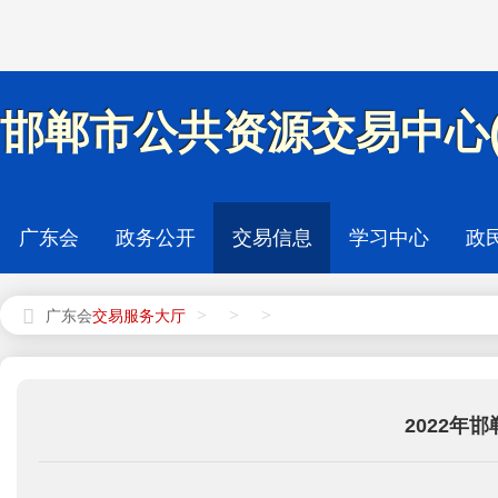
邯郸市公共资源交易中心(
广东会
政务公开
交易信息
学习中心
政
>
>
>
广东会
2022