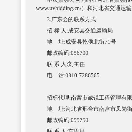
www.uvbidding.cn/）和河北省
3.广东会的联系方式
招
标
人
:成安县交通运输局
地
址
:
成安县乾侯北街
71号
邮政编码
:056700
联
系
人
:刘主任
电
话
:
0310-7286565
招标代理
:南宫市诚锐工程管理有
地
址
:
河北省邢台市南宫市凤岗
邮政编码
:055750
联
系
人
:东思思