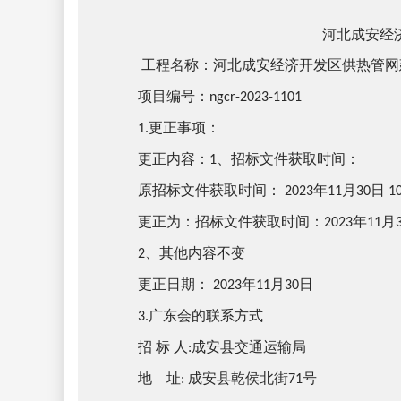
河北成安经
工程名称：河北成安经济开发区供热管网
项目编号：
ngcr-2023-1101
更正事项：
1.
更正内容：
、
招标文件获取时间
：
1
原招标文件获取时间：
年
月
日
2023
11
30
1
更正为：招标文件获取时间：
年
月
2023
11
、其他内容不变
2
更正日期：
年
月
日
2023
11
30
广东会的联系方式
3.
招
标
人
成安县交通运输局
:
地
址
成安县乾侯北街
号
:
71