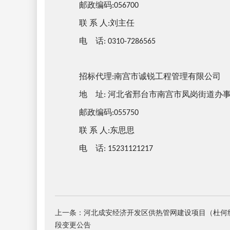
邮政编码
:056700
联
系
人
刘主任
:
电
话
:
0310-7286565
招标代理
南宫市诚锐工程管理有限公司
:
地
址
河北省邢台市南宫市凤岗街道办
:
邮政编码
:055750
联
系
人
东思思
:
电
话
:
15231121217
上一条：河北成安经济开发区供热管网建设项目（杜何
段变更公告