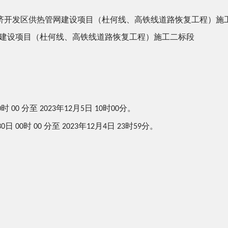
济开发区供热管网建设项目（杜何线、高铁线道路恢复工程）施
建设项目（杜何线、高铁线道路恢复工程）施工
二标段
时
分至
年
月
日
时
分。
0
00
2023
12
5
10
00
日
时
分至
年
月
日
时
分。
30
00
00
2023
12
4
23
59